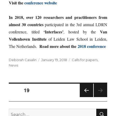
Visit the
conference website
In 2018, over 120 researchers and practitioners from
almost 30 countries
participated in the 3rd annual LDRN
‘Interfaces’
Van
conference, titled
, hosted by the
Vollenhoven Institute
of Leiden Law School in Leiden,
Read more about the
2018 conference
The Netherlands.
Author
Posted
Categories
Deborah Casalin
January 19, 2018
Calls for papers
,
on
News
Posts
PAGE
19
PREV
pagination
IOUS
PAG
SE
Search
E