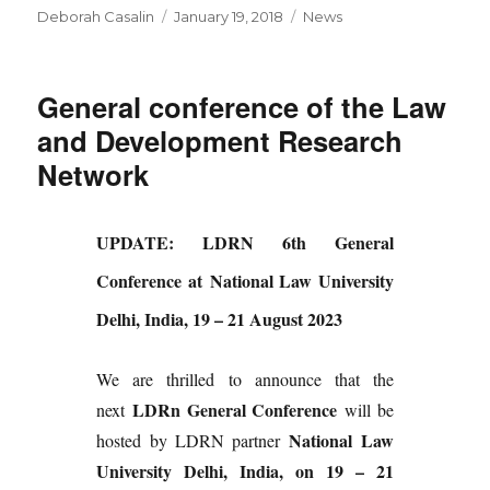
Author
Posted
Categories
Deborah Casalin
January 19, 2018
News
on
General conference of the Law
and Development Research
Network
UPDATE: LDRN 6th General
Conference at
National Law University
Delhi, India, 19 – 21 August 2023
We are thrilled to announce that the
LDRn General Conference
next
will be
National Law
hosted by LDRN partner
University Delhi, India, on 19 – 21