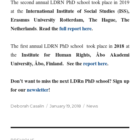
The second annual LDRN PhD school took place in 2019
International Institute of Social Studies (ISS),
at the
Erasmus University Rotterdam, The Hague, The
Netherlands
Read the
full report here
.
.
2018
The first annual LDRN PhD school took place in
at
Institute for Human Rights,
Åbo Akademi
the
University, Åbo, Finland.
See the
report here
.
Don’t want to miss the next LDRn PhD school? Sign up
for our
newsletter
!
Author
Posted
Categories
Deborah Casalin
January 19, 2018
News
on
Post
PREVIOUS