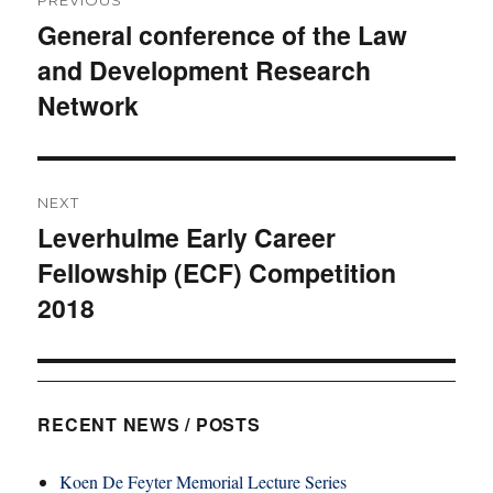
navigation
General conference of the Law
Previous
and Development Research
post:
Network
NEXT
Leverhulme Early Career
Next
Fellowship (ECF) Competition
post:
2018
RECENT NEWS / POSTS
Koen De Feyter Memorial Lecture Series